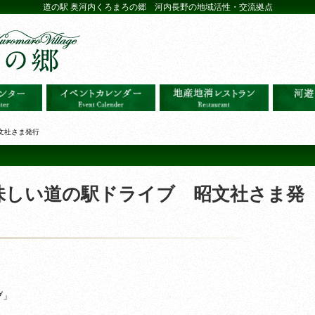
道の駅 奥河内くろまろの郷 河内長野の地域活性・交流拠点
文社さま発行
味しい道の駅ドライブ 昭文社さま発
ブ」