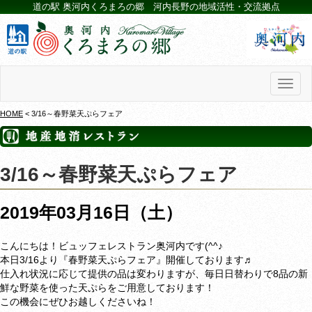
道の駅 奥河内くろまろの郷 河内長野の地域活性・交流拠点
Toggl
naviga
HOME
< 3/16～春野菜天ぷらフェア
3/16～春野菜天ぷらフェア
2019年03月16日（土）
こんにちは！ビュッフェレストラン奥河内です(^^♪
本日3/16より『春野菜天ぷらフェア』開催しております♬
仕入れ状況に応じて提供の品は変わりますが、毎日日替わりで8品の新
鮮な野菜を使った天ぷらをご用意しております！
この機会にぜひお越しくださいね！