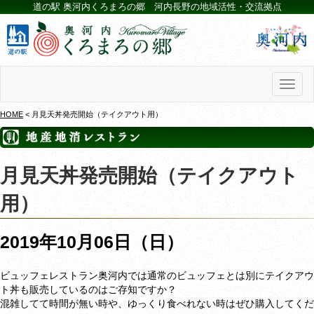
道の駅 奥河内くろまろの郷 河内長野の地域活性・交流拠点
Toggl
naviga
HOME
< 月見天丼発売開始（テイクアウト用）
月見天丼発売開始（テイクアウト
用）
2019年10月06日（日）
ビュッフェレストラン奥河内では通常のビュッフェとは別にテイクアウ
ト丼も販売しているのはご存知ですか？
混雑してて時間が無い時や、ゆっくり食べれない時はぜひ購入してくだ