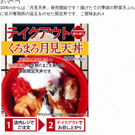
さい(*^-^*)
10/6㈪からは「月見天丼」発売開始です！揚げたての季節の野菜天ぷら
に谷川養鶏所の温玉をのせた限定丼です、ご賞味あれ♬