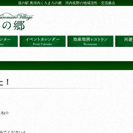
道の駅 奥河内くろまろの郷 河内長野の地域活性・交流拠点
た！
よね☆
♪
みてください♬