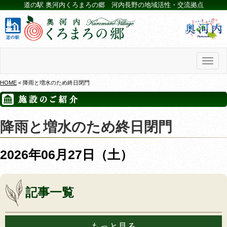
道の駅 奥河内くろまろの郷 河内長野の地域活性・交流拠点
Toggl
naviga
HOME
< 降雨と増水のため終日閉門
降雨と増水のため終日閉門
2026年06月27日（土）
記事一覧
もっと見る