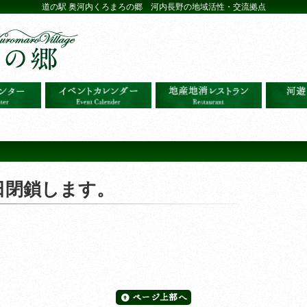
道の駅 奥河内くろまろの郷 河内長野の地域活性・交流拠点
日閉鎖します。