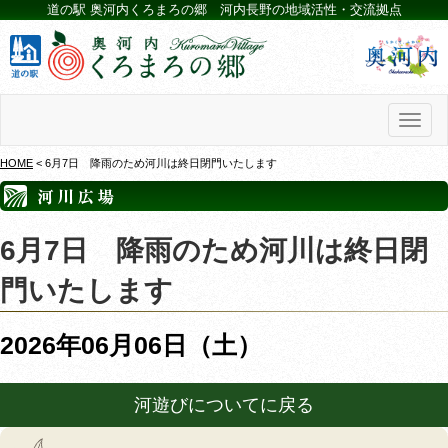
道の駅 奥河内くろまろの郷 河内長野の地域活性・交流拠点
Toggl
naviga
HOME
< 6月7日 降雨のため河川は終日閉門いたします
6月7日 降雨のため河川は終日閉
門いたします
2026年06月06日（土）
河遊びについてに戻る