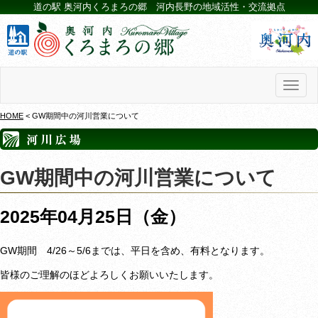
道の駅 奥河内くろまろの郷 河内長野の地域活性・交流拠点
Toggl
naviga
HOME
< GW期間中の河川営業について
GW期間中の河川営業について
2025年04月25日（金）
GW期間 4/26～5/6までは、平日を含め、有料となります。
皆様のご理解のほどよろしくお願いいたします。