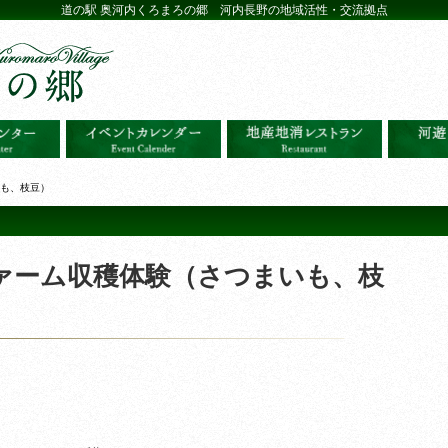
道の駅 奥河内くろまろの郷 河内長野の地域活性・交流拠点
いも、枝豆）
ファーム収穫体験（さつまいも、枝